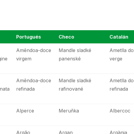
Portugués
Checo
Catalán
Amêndoa-doce
Mandle sladké
Ametlla do
gine
virgem
panenské
verge
Amêndoa-doce
Mandle sladké
Ametlla do
inata
refinada
rafinované
refinada
Alperce
Meruňka
Albercoc
Argão
Argan
Argània