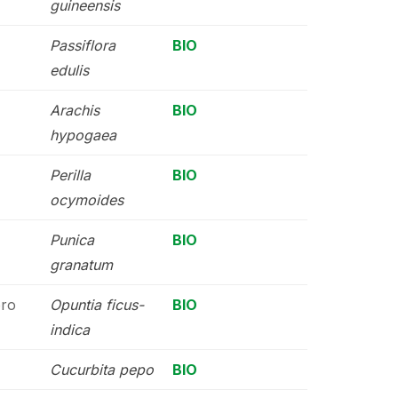
guineensis
Passiflora
BIO
edulis
Arachis
BIO
hypogaea
Perilla
BIO
ocymoides
Punica
BIO
granatum
oro
Opuntia ficus-
BIO
indica
Cucurbita pepo
BIO