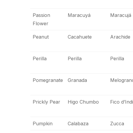
Passion
Maracuyá
Maracujá
Flower
Peanut
Cacahuete
Arachide
Perilla
Perilla
Perilla
Pomegranate
Granada
Melogran
Prickly Pear
Higo Chumbo
Fico d’Ind
Pumpkin
Calabaza
Zucca