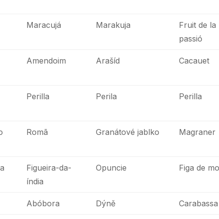
Maracujá
Marakuja
Fruit de la
passió
Amendoim
Arašíd
Cacauet
Perilla
Perila
Perilla
o
Romã
Granátové jablko
Magraner
ia
Figueira-da-
Opuncie
Figa de m
índia
Abóbora
Dýně
Carabassa