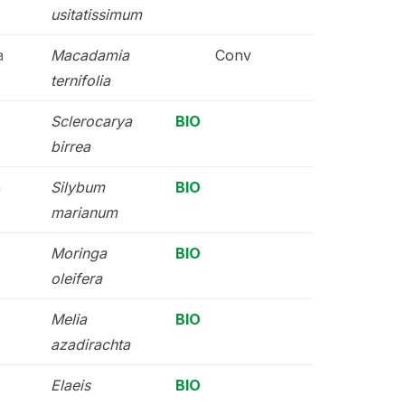
usitatissimum
a
Macadamia
Conv
ternifolia
Sclerocarya
BIO
birrea
à
Silybum
BIO
marianum
Moringa
BIO
oleifera
Melia
BIO
azadirachta
Elaeis
BIO