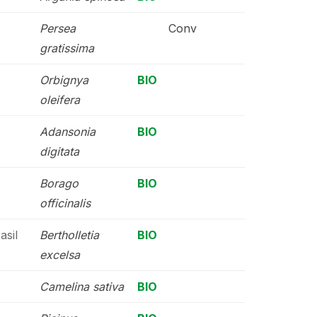
Persea
Conv
gratissima
Orbignya
BIO
oleifera
Adansonia
BIO
digitata
Borago
BIO
officinalis
asil
Bertholletia
BIO
excelsa
Camelina sativa
BIO