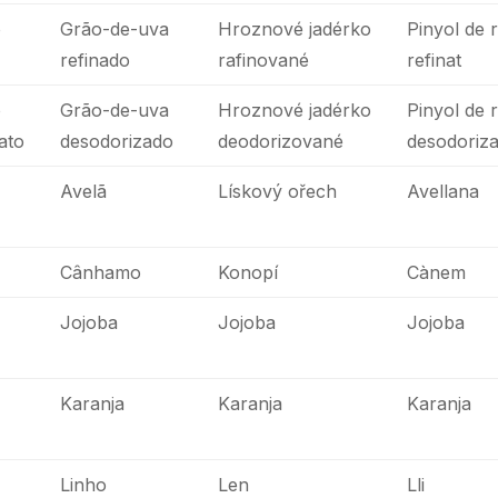
o
Grão-de-uva
Hroznové jadérko
Pinyol de 
refinado
rafinované
refinat
o
Grão-de-uva
Hroznové jadérko
Pinyol de 
ato
desodorizado
deodorizované
desodoriza
Avelã
Lískový ořech
Avellana
Cânhamo
Konopí
Cànem
Jojoba
Jojoba
Jojoba
Karanja
Karanja
Karanja
Linho
Len
Lli