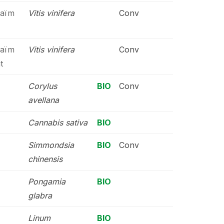
raïm
Vitis vinifera
Conv
raïm
Vitis vinifera
Conv
t
Corylus
BIO
Conv
avellana
Cannabis sativa
BIO
Simmondsia
BIO
Conv
chinensis
Pongamia
BIO
glabra
Linum
BIO