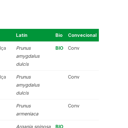
Latín
Bio
Convecional
lça
Prunus
BIO
Conv
amygdalus
dulcis
lça
Prunus
Conv
amygdalus
dulcis
Prunus
Conv
armeniaca
Argania spinosa
BIO