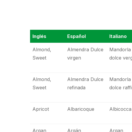
Inglés
Español
Italiano
Almond,
Almendra Dulce
Mandorla
Sweet
virgen
dolce ver
Almond,
Almendra Dulce
Mandorla
Sweet
refinada
dolce raff
Apricot
Albaricoque
Albicocca
Argan
Argán
Argan