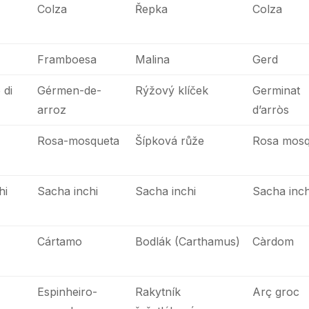
Colza
Řepka
Colza
Framboesa
Malina
Gerd
 di
Gérmen-de-
Rýžový klíček
Germinat
arroz
d’arròs
Rosa-mosqueta
Šípková růže
Rosa mosq
hi
Sacha inchi
Sacha inchi
Sacha inch
Cártamo
Bodlák (Carthamus)
Càrdom
Espinheiro-
Rakytník
Arç groc