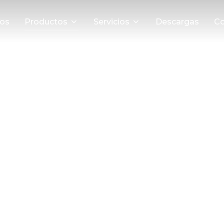
os
Productos
Servicios
Descargas
Co
Aceites vegetales
ante adición de nuevos productos a nuestro ca
proveedores de referencia para la pequeña y g