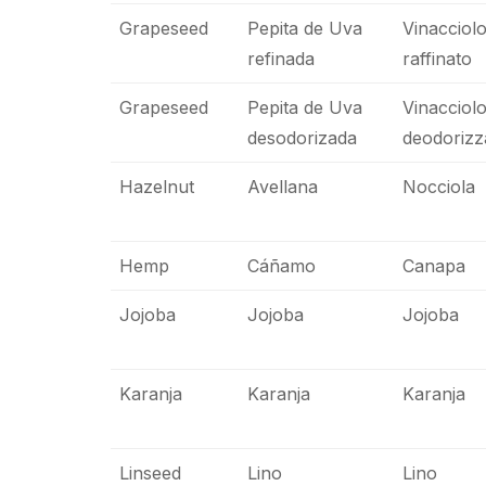
Grapeseed
Pepita de Uva
Vinacciol
refinada
raffinato
Grapeseed
Pepita de Uva
Vinacciol
desodorizada
deodorizz
Hazelnut
Avellana
Nocciola
Hemp
Cáñamo
Canapa
Jojoba
Jojoba
Jojoba
Karanja
Karanja
Karanja
Linseed
Lino
Lino