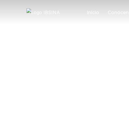
Inicio
Conócen
Con más de 200 aceites y la const
uno de los 