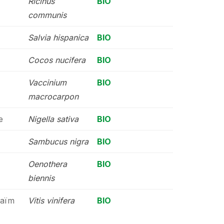
Ricinus
BIO
communis
Salvia hispanica
BIO
Cocos nucifera
BIO
Vaccinium
BIO
macrocarpon
e
Nigella sativa
BIO
Sambucus nigra
BIO
Oenothera
BIO
biennis
raïm
Vitis vinifera
BIO