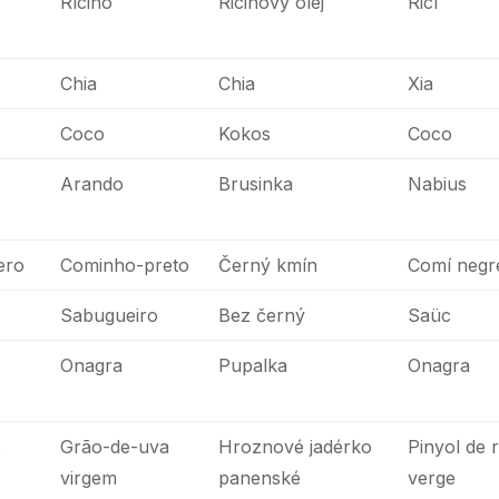
Rícino
Ricinový olej
Ricí
Chia
Chia
Xia
Coco
Kokos
Coco
Arando
Brusinka
Nabius
ero
Cominho-preto
Černý kmín
Comí negr
Sabugueiro
Bez černý
Saüc
Onagra
Pupalka
Onagra
o
Grão-de-uva
Hroznové jadérko
Pinyol de 
virgem
panenské
verge