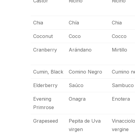
Castor
Ricino
Ricino
Chia
Chía
Chia
Coconut
Coco
Cocco
Cranberry
Arándano
Mirtillo
Cumin, Black
Comino Negro
Cumino n
Elderberry
Saúco
Sambuco
Evening
Onagra
Enotera
Primrose
Grapeseed
Pepita de Uva
Vinacciol
virgen
vergine