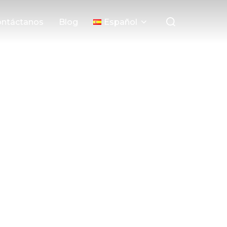
ntáctanos
Blog
Español
tálogo, nos hemos establecido como
ran empresa.