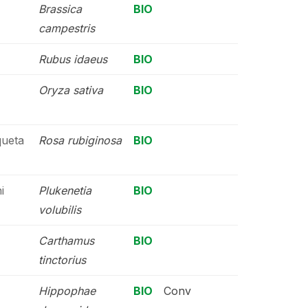
Brassica
BIO
campestris
Rubus idaeus
BIO
Oryza sativa
BIO
ueta
Rosa rubiginosa
BIO
i
Plukenetia
BIO
volubilis
Carthamus
BIO
tinctorius
Hippophae
BIO
Conv