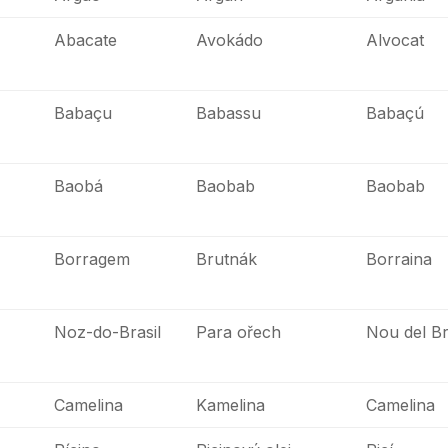
Abacate
Avokádo
Alvocat
Babaçu
Babassu
Babaçú
Baobá
Baobab
Baobab
Borragem
Brutnák
Borraina
Noz-do-Brasil
Para ořech
Nou del Br
Camelina
Kamelina
Camelina