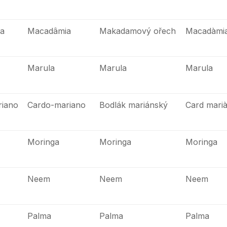
a
Macadâmia
Makadamový ořech
Macadàmi
Marula
Marula
Marula
riano
Cardo-mariano
Bodlák mariánský
Card mari
Moringa
Moringa
Moringa
Neem
Neem
Neem
Palma
Palma
Palma