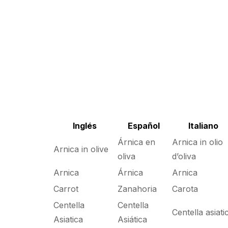
Inglés
Español
Italiano
Árnica en
Arnica in olio
Arnica in olive
oliva
d’oliva
Arnica
Árnica
Arnica
Carrot
Zanahoria
Carota
Centella
Centella
Centella asiati
Asiatica
Asiática