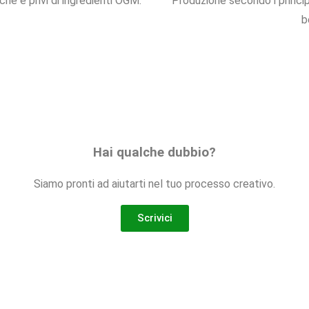
iche e privi di ingredienti OGM.
Produzione secondo i principi
b
Hai qualche dubbio?
Siamo pronti ad aiutarti nel tuo processo creativo.
Scrivici