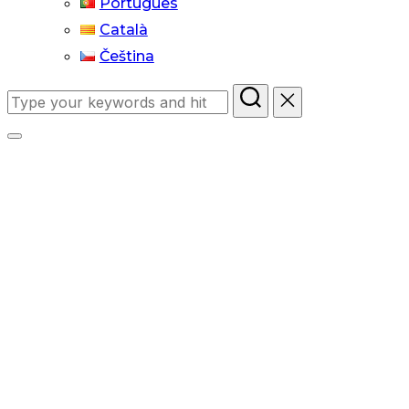
Português
Català
Čeština