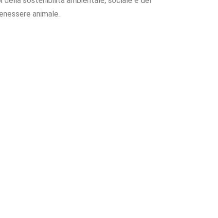
 della sostenibilità ambientale, sociale e del
enessere animale.