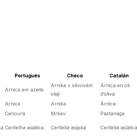
Portugués
Checo
Catalán
Arnika v olivovém
Àrnica en oli
Arnica em azeite
oleji
d’oliva
Arnica
Arnika
Àrnica
Cenoura
Mrkev
Pastanaga
ca
Centelha asiática
Centella asijská
Centella asiàtic