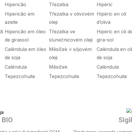
Hipericão
Třezalka
Hipèric
Hipericão em
Třezalka v olivovém
Hipèric en oli
azeite
oleji
d’oliva
di
Hipericão em óleo
Třezalka ve
Hipèric en oli d
de girassol
slunečnicovém oleji
gira-sol
Calêndula em óleo
Měsíček v sójovém
Calèndula en ol
de soja
oleji
de soja
Calêndula
Měsíček
Calèndula
Tepezcohuite
Tepezcohuite
Tepezcohuite
 BIO
Sigi