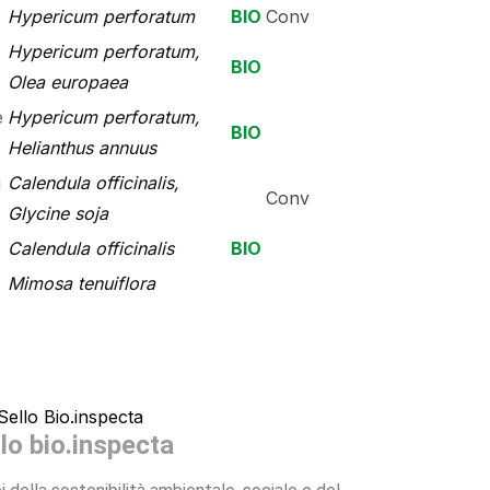
Hypericum perforatum
BIO
Conv
Hypericum perforatum,
BIO
Olea europaea
e
Hypericum perforatum,
BIO
Helianthus annuus
i
Calendula officinalis,
Conv
Glycine soja
Calendula officinalis
BIO
Mimosa tenuiflora
llo bio.inspecta