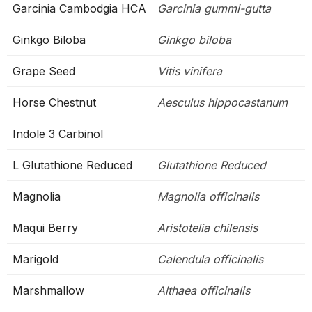
Garcinia Cambodgia HCA
Garcinia gummi-gutta
Ginkgo Biloba
Ginkgo biloba
Grape Seed
Vitis vinifera
Horse Chestnut
Aesculus hippocastanum
Indole 3 Carbinol
L Glutathione Reduced
Glutathione Reduced
Magnolia
Magnolia officinalis
Maqui Berry
Aristotelia chilensis
Marigold
Calendula officinalis
Marshmallow
Althaea officinalis