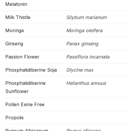
Melatonin
Milk Thistle
Silybum marianum
Moringa
Moringa oleifera
Ginseng
Panax ginseng
Passion Flower
Passiflora incarnata
Phosphatidilserine Soja
Glycine max
Phosphatidilserine
Helianthus annuus
Sunflower
Pollen Exine Free
Propolis
Pygeum Africanum
Prunus africana