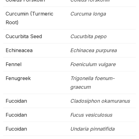
Curcumin (Turmeric
Curcuma longa
Root)
Cucurbita Seed
Cucurbita pepo
Echineacea
Echinacea purpurea
Fennel
Foeniculum vulgare
Fenugreek
Trigonella foenum-
graecum
Fucoidan
Cladosiphon okamuranus
Fucoidan
Fucus vesiculosus
Fucoidan
Undaria pinnatifida