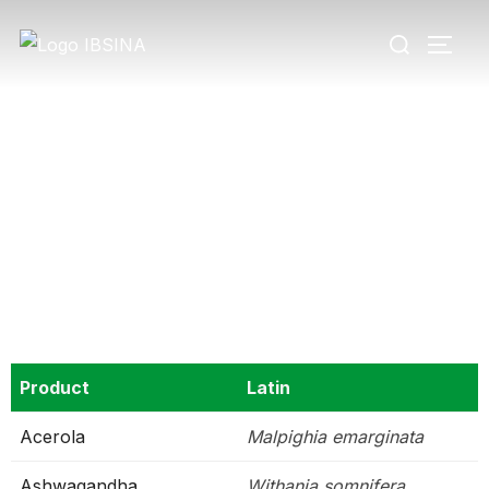
Extrakty
S více než 200 oleji a neustálým přidáváním
nových produktů do našeho katalogu jsme se
stali jedním z hlavních dodavatelů pro malé i
velké společnosti.
Product
Latin
Acerola
Malpighia emarginata
Ashwagandha
Withania somnifera