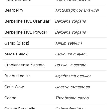
Bearberry
Arctostaphylos uva-ursi
Berberine HCL Granular
Berberis vulgaris
Berberine HCL Powder
Berberis vulgaris
Garlic (Black)
Allium sativum
Maca (Black)
Lepidium meyenii
Frankincense Serrata
Boswellia serrata
Buchu Leaves
Agathosma betulina
Cat's Claw
Uncaria tomentosa
Cocoa
Theobroma cacao
Coleus Forskolin
Coleus forskohlii